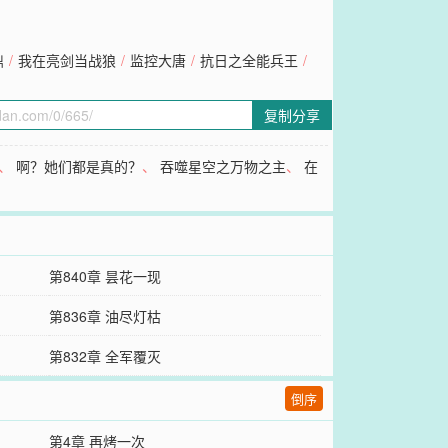
鼎
/
我在亮剑当战狼
/
监控大唐
/
抗日之全能兵王
/
复制分享
、
啊？她们都是真的？
、
吞噬星空之万物之主
、
在
第840章 昙花一现
第836章 油尽灯枯
第832章 全军覆灭
倒序
第4章 再烤一次