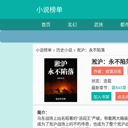
小说榜单
首页
玄幻
武侠
都
小说榜单
>
历史小说
> 淞沪：永不陷落
淞沪：永不陷
作者：
寂寞剑客
状态：连载
最新章节：
第843
加入书架
点击
简介：
乌东战场上凶名昭著的“活阎王”严峻，带着两大箱
成为了淞沪战场上的不朽传奇，也成为了整个淞沪