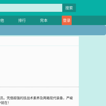
搜索
其他
排行
完本
登录
一员。凭借超强的技战术素养及两箱现代装备，严峻
沪就在！