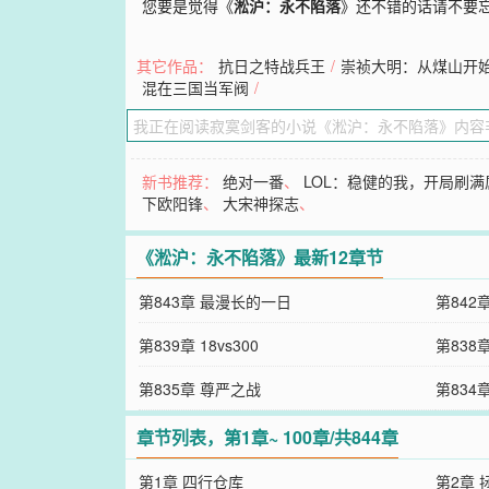
您要是觉得《
淞沪：永不陷落
》还不错的话请不要
其它作品：
抗日之特战兵王
/
崇祯大明：从煤山开
混在三国当军阀
/
新书推荐：
绝对一番
、
LOL：稳健的我，开局刷满
下欧阳锋
、
大宋神探志
、
《淞沪：永不陷落》最新12章节
第843章 最漫长的一日
第842
第839章 18vs300
第838
第835章 尊严之战
第834
章节列表，第1章~ 100章/共844章
第1章 四行仓库
第2章