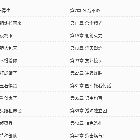
守得住
第7章 死战不退
 把炮拉回来
第11章 杀个精光
 夜视眼
第15章 侧射火力
 胆大包天
第19章 滔天烈焰
 不惯着你
第23章 友邦惊诧
 打成筛子
第27章 连续炸膛
 玉石俱焚
第31章 国军托我传话
 重创鬼子
第35章 识字扫盲
 只跟租界谈
第39章 淞沪独立团
 侦察兵
第43章 血色洗礼
 特种部队
第47章 炮击煤气厂