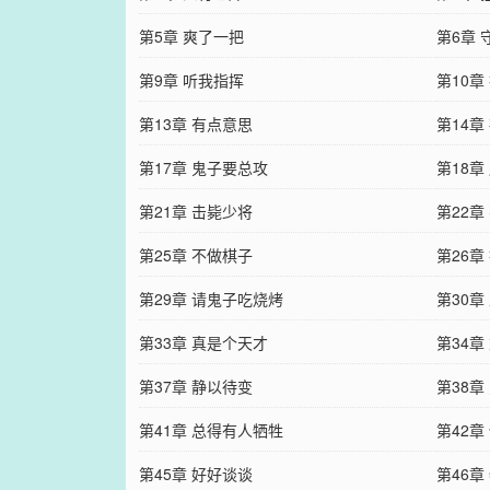
第5章 爽了一把
第6章 
第9章 听我指挥
第10章
第13章 有点意思
第14章
第17章 鬼子要总攻
第18章
第21章 击毙少将
第22章
第25章 不做棋子
第26章
第29章 请鬼子吃烧烤
第30章
第33章 真是个天才
第34章
第37章 静以待变
第38章
第41章 总得有人牺牲
第42章
第45章 好好谈谈
第46章