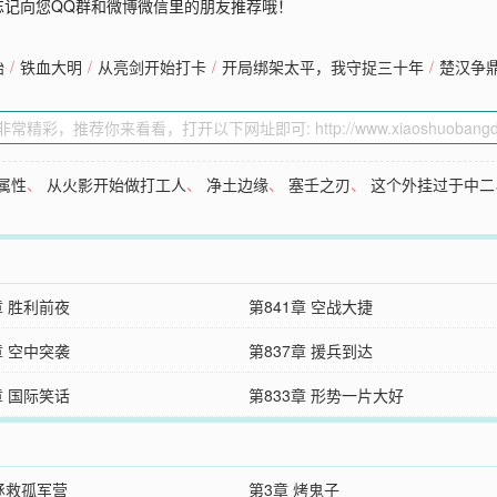
忘记向您QQ群和微博微信里的朋友推荐哦！
始
/
铁血大明
/
从亮剑开始打卡
/
开局绑架太平，我守捉三十年
/
楚汉争
属性
、
从火影开始做打工人
、
净土边缘
、
塞壬之刃
、
这个外挂过于中二
章 胜利前夜
第841章 空战大捷
章 空中突袭
第837章 援兵到达
章 国际笑话
第833章 形势一片大好
 拯救孤军营
第3章 烤鬼子