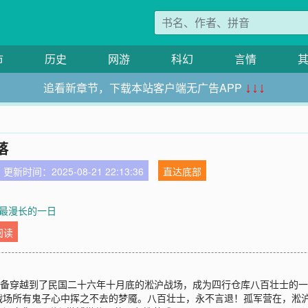
市
历史
网游
科幻
言情
追看新章节，下载本站客户端无广告APP
↓↓↓
落
更新时间：2025-08-21 22:13:36
直达底部
章 最漫长的一日
阅读
装备穿越到了民国二十六年十月底的淞沪战场，成为四行仓库八百壮士的
战场所有鬼子心中挥之不去的梦魇。八百壮士，永不言退！孤军营在，淞