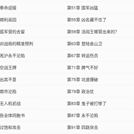
 奉命迎接
第51章 国军凶猛
 顺利返回
第55章 凶名藏不住了
 孤军营的去留
第59章 活阎王哪冒出来的？
章 对战局的精准预判
第63章 登陆金山卫
 淞沪永不沦陷
第67章 转运伤员
 空战王牌
第71章 脾气不好
 出其不意
第75章 坑道爆破
 南市沦陷
第79章 政治仗
 无人机初战
第83章 鬼子被打惨了
 告全体同胞书
第87章 永不沦陷
 过饱和攻击
第91章 四路突击