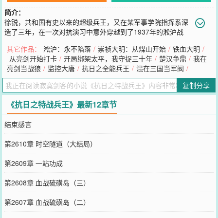
简介：
徐锐，共和国有史以来的超级兵王，又在某军事学院指挥系深
造了三年，在一次对抗演习中意外穿越到了1937年的淞沪战
场。此时，淞沪会战已经接近尾声，中国军队已经全面溃败。且看徐
其它作品：
淞沪：永不陷落
/
崇祯大明：从煤山开始
/
铁血大明
/
锐如何凭借超强
从亮剑开始打卡
/
开局绑架太平，我守捉三十年
/
楚汉争鼎
/
我在
您要是觉得《
抗日之特战兵王
》还不错的话请不要忘记向您QQ群和微
亮剑当战狼
/
监控大唐
/
抗日之全能兵王
/
混在三国当军阀
/
博微信里的朋友推荐哦！
复制分享
《抗日之特战兵王》最新12章节
结束感言
第2610章 时空隧道（大结局）
第2609章 一站功成
第2608章 血战硫磺岛（三）
第2607章 血战硫磺岛（二）