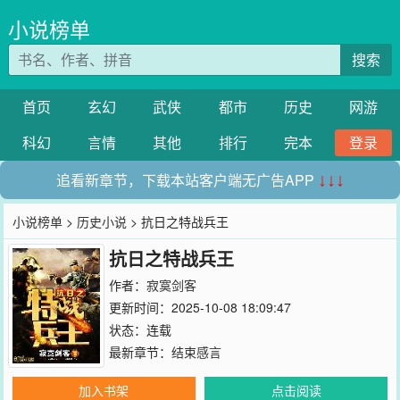
小说榜单
搜索
首页
玄幻
武侠
都市
历史
网游
科幻
言情
其他
排行
完本
登录
追看新章节，下载本站客户端无广告APP
↓↓↓
小说榜单
>
历史小说
> 抗日之特战兵王
抗日之特战兵王
作者：
寂寞剑客
更新时间：2025-10-08 18:09:47
状态：连载
最新章节：
结束感言
加入书架
点击阅读