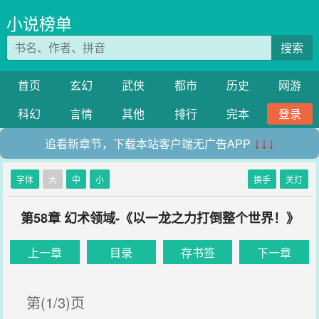
小说榜单
搜索
首页
玄幻
武侠
都市
历史
网游
科幻
言情
其他
排行
完本
登录
追看新章节，下载本站客户端无广告APP
↓↓↓
字体
大
中
小
换手
关灯
第58章 幻术领域-《以一龙之力打倒整个世界！》
上一章
目录
存书签
下一章
第(1/3)页