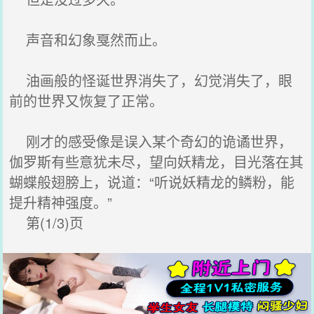
声音和幻象戛然而止。
油画般的怪诞世界消失了，幻觉消失了，眼
前的世界又恢复了正常。
刚才的感受像是误入某个奇幻的诡谲世界，
伽罗斯有些意犹未尽，望向妖精龙，目光落在其
蝴蝶般翅膀上，说道：“听说妖精龙的鳞粉，能
提升精神强度。”
第(1/3)页