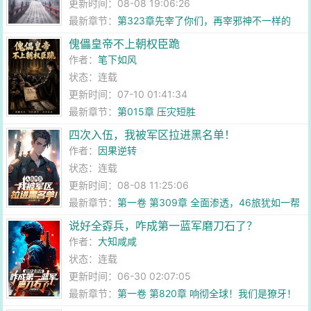
更新时间：08-08 19:06:26
最新章节：
第323章先宰了你们，再宰邪神不一样的
吗？
傀儡皇帝不上朝权臣跪
作者：
笔下如风
状态：连载
更新时间：07-10 01:41:34
最新章节：
第015章 压灾短胜
四次入伍，我被军区拉进黑名单！
作者：
因果逆转
状态：连载
更新时间：08-08 11:25:06
最新章节：
第一卷 第309章 全面渗透，46旅犹如一帮
新兵蛋子！
说好全孬兵，咋成第一蓝军磨刀石了？
作者：
大知咸咸
状态：连载
更新时间：06-30 02:07:05
最新章节：
第一卷 第820章 响彻全球！我们是獠牙！