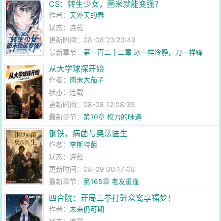
CS：转生少女，圈米就能变强？
作者：
天外天的春
状态：连载
更新时间：08-08 23:23:49
最新章节：
第一百二十二章 冰一样冷静，刀一样锋
利！
从大学球探开始
作者：
肉末大茄子
状态：连载
更新时间：08-08 12:08:35
最新章节：
第10章 权力的味道
钢铁，病菌与奥法医生
作者：
李斯特菌
状态：连载
更新时间：08-09 00:17:08
最新章节：
第165章 老友重逢
四合院：开局三拳打碎众禽享福梦！
作者：
未来仍可期