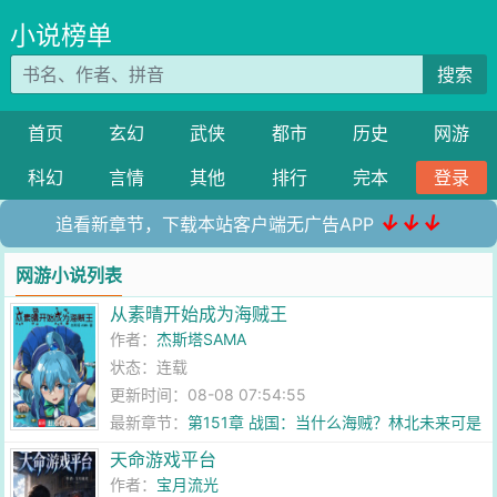
小说榜单
搜索
首页
玄幻
武侠
都市
历史
网游
科幻
言情
其他
排行
完本
登录
↓↓↓
追看新章节，下载本站客户端无广告APP
网游小说列表
从素晴开始成为海贼王
作者：
杰斯塔SAMA
状态：连载
更新时间：08-08 07:54:55
最新章节：
第151章 战国：当什么海贼？林北未来可是
要成为海军之人！
天命游戏平台
作者：
宝月流光